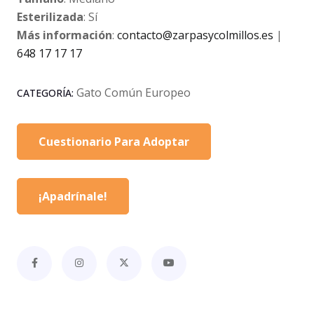
Esterilizada
: Sí
Más información
:
contacto@zarpasycolmillos.es
|
648 17 17 17
Gato Común Europeo
CATEGORÍA:
Cuestionario Para Adoptar
¡Apadrínale!