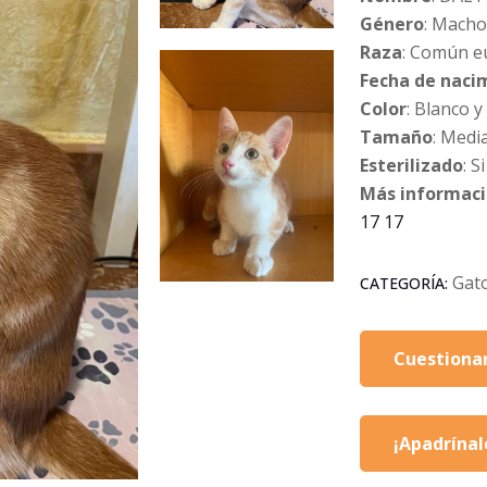
Género
: Macho
Raza
: Común e
Fecha de naci
Color
: Blanco y
Tamaño
: Medi
Esterilizado
: Si
Más informac
17 17
Gat
CATEGORÍA:
Cuestionar
¡Apadrínal