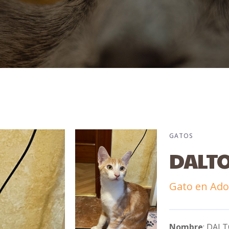
GATOS
DALT
Gato en Ado
Nombre
: DAL