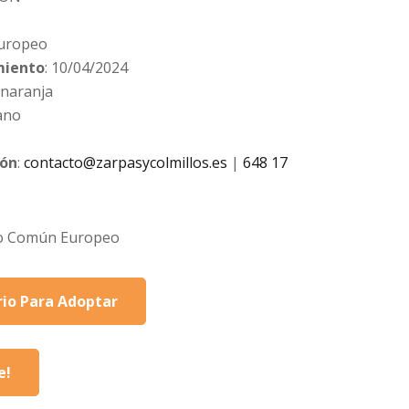
uropeo
miento
: 10/04/2024
 naranja
ano
ión
:
contacto@zarpasycolmillos.es
|
648 17
o Común Europeo
io Para Adoptar
e!