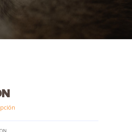
ON
pción
TON