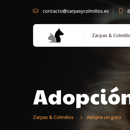
contacto@zarpasycolmillos.es
6
Zarpas & Colmill
Adopció
Zarpas & Colmillos
Adopta un gato