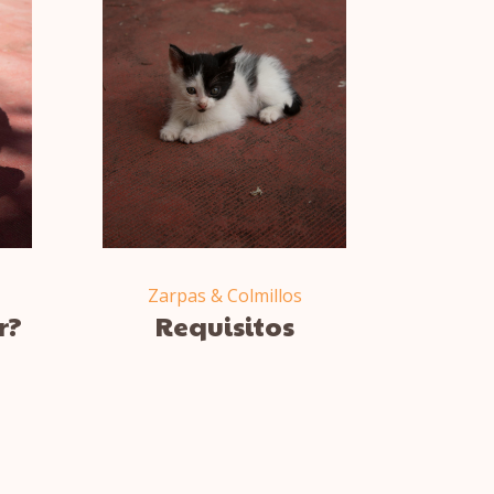
Zarpas & Colmillos
r?
Requisitos